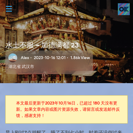
水土不服 – 加德满都 23
Alex
·
2023-10-16 12:01
·
1.86k View
湖北省 武汉市
本文最后更新于2023年10月16日，已超过 180 天没有更
新。如果文章内容或图片资源失效，请留言或发送邮件反
馈，感谢支持！
早上刚过7点就醒了，睡了不到七小时，时差还没倒过来。