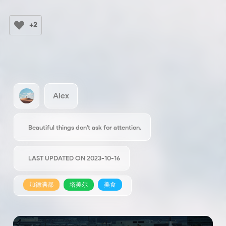
+2
Alex
Beautiful things don't ask for attention.
LAST UPDATED ON 2023-10-16
加德满都
塔美尔
美食