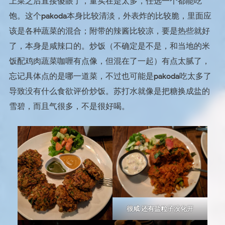
上菜之后直接傻眼了，量实在是太多，任选一个都能吃
饱。这个pakoda本身比较清淡，外表炸的比较脆，里面应
该是各种蔬菜的混合；附带的辣酱比较凉，要是热些就好
了，本身是咸辣口的。炒饭（不确定是不是，和当地的米
饭配鸡肉蔬菜咖喱有点像，但混在了一起）有点太腻了，
忘记具体点的是哪一道菜，不过也可能是pakoda吃太多了
导致没有什么食欲评价炒饭。苏打水就像是把糖换成盐的
雪碧，而且气很多，不是很好喝。
很咸 还有盐粒子没化开