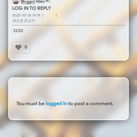
Alex
Blogger
LOG IN TO REPLY
2023-10-18 19:19
(
)
湖北省 武汉市
2233
0
You must be
logged in
to post a comment.